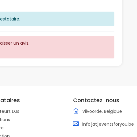
estataire.
isser un avis.
tataires
Contactez-nous
teurs DJs
Vilvoorde, Belgique
tions
info[at]eventsforyou.be
re
ation