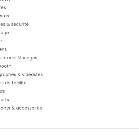
tes
stes
es & sécurité
lage
er
ens
sateurs Mariages
booth
raphes & vidéastes
es de facilité
urs
orts
ents & accessoires