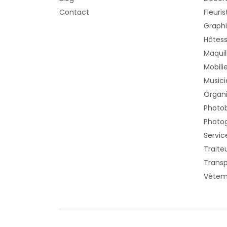
Contact
Fleuris
Graphi
Hôtess
Maquil
Mobili
Musici
Organi
Photo
Photog
Servic
Traite
Transp
Vêtem